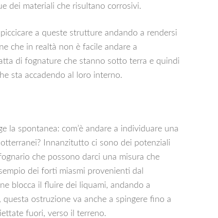
 dei materiali che risultano corrosivi.
appiccicare a queste strutture andando a rendersi
one che in realtà non è facile andare a
atta di fognature che stanno sotto terra e quindi
he sta accadendo al loro interno.
e la spontanea: com’è andare a individuare una
tterranei? Innanzitutto ci sono dei potenziali
a fognario che possono darci una misura che
mpio dei forti miasmi provenienti dal
ne blocca il fluire dei liquami, andando a
e, questa ostruzione va anche a spingere fino a
ttate fuori, verso il terreno.