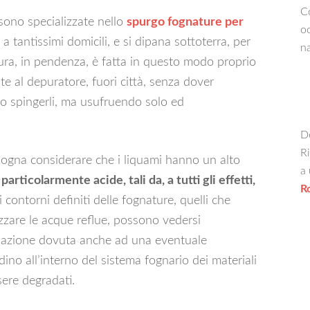
Co
 sono specializzate nello
spurgo fognature per
oc
a tantissimi domicili, e si dipana sottoterra, per
na
ttura, in pendenza, è fatta in questo modo proprio
te al depuratore, fuori città, senza dover
no spingerli, ma usufruendo solo ed
De
Ri
ogna considerare che i liquami hanno un alto
a 
particolarmente acide, tali da, a tutti gli effetti,
R
i contorni definiti delle fognature, quelli che
izzare le acque reflue, possono vedersi
adazione dovuta anche ad una eventuale
dino all’interno del sistema fognario dei materiali
sere degradati.