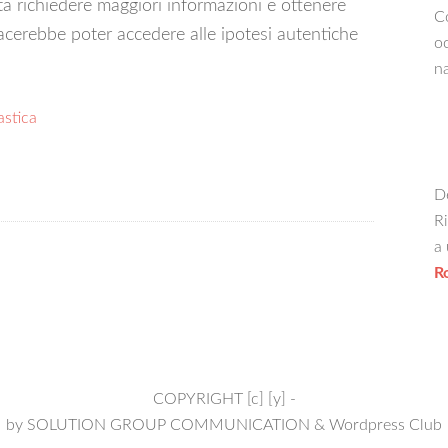
sta richiedere maggiori informazioni e ottenere
Co
piacerebbe poter accedere alle ipotesi autentiche
oc
na
astica
De
Ri
a 
R
COPYRIGHT [c] [y] -
by
SOLUTION GROUP COMMUNICATION
&
Wordpress Club