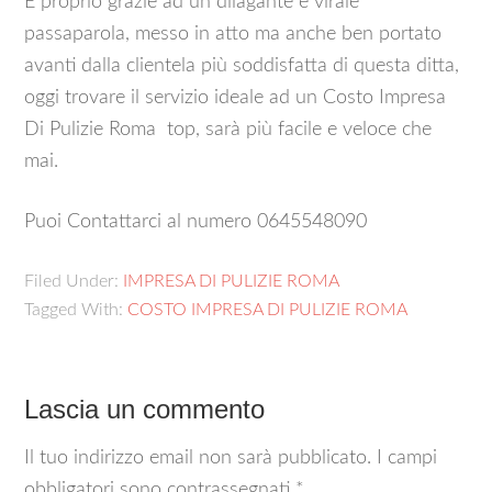
E proprio grazie ad un dilagante e virale
passaparola, messo in atto ma anche ben portato
avanti dalla clientela più soddisfatta di questa ditta,
oggi trovare il servizio ideale ad un Costo Impresa
Di Pulizie Roma top, sarà più facile e veloce che
mai.
Puoi Contattarci al numero 0645548090
Filed Under:
IMPRESA DI PULIZIE ROMA
Tagged With:
COSTO IMPRESA DI PULIZIE ROMA
Lascia un commento
Il tuo indirizzo email non sarà pubblicato.
I campi
obbligatori sono contrassegnati
*