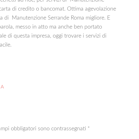
acchetti ad hoc, per servizi di Manutenzione
carta di credito o bancomat. Ottima agevolazione
ditta di Manutenzione Serrande Roma migliore. E
aparola, messo in atto ma anche ben portato
ale di questa impresa, oggi trovare i servizi di
cile.
MA
ampi obbligatori sono contrassegnati
*