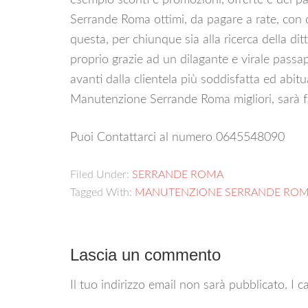
esempio sconti e promozioni, offerte e dei p
Serrande Roma ottimi, da pagare a rate, con 
questa, per chiunque sia alla ricerca della 
proprio grazie ad un dilagante e virale pass
avanti dalla clientela più soddisfatta ed abitu
Manutenzione Serrande Roma migliori, sarà fa
Puoi Contattarci al numero 0645548090
Filed Under:
SERRANDE ROMA
Tagged With:
MANUTENZIONE SERRANDE RO
Lascia un commento
Il tuo indirizzo email non sarà pubblicato.
I c