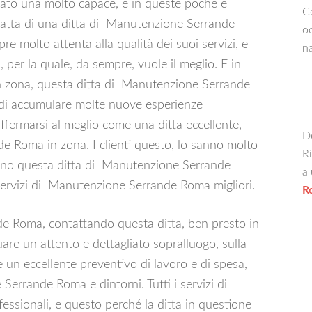
nato una molto capace, e in queste poche e
Co
 tratta di una ditta di Manutenzione Serrande
oc
e molto attenta alla qualità dei suoi servizi, e
na
 per la quale, da sempre, vuole il meglio. E in
e, in zona, questa ditta di Manutenzione Serrande
, di accumulare molte nuove esperienze
ffermarsi al meglio come una ditta eccellente,
De
de Roma in zona. I clienti questo, lo sanno molto
Ri
liano questa ditta di Manutenzione Serrande
a 
 servizi di Manutenzione Serrande Roma migliori.
R
e Roma, contattando questa ditta, ben presto in
uare un attento e dettagliato sopralluogo, sulla
 un eccellente preventivo di lavoro e di spesa,
 Serrande Roma e dintorni. Tutti i servizi di
sionali, e questo perché la ditta in questione