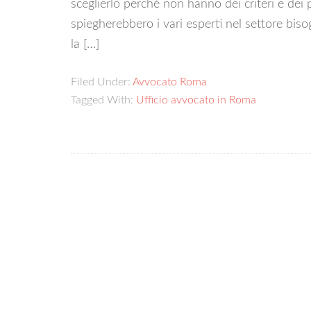
sceglierlo perché non hanno dei criteri e dei 
spiegherebbero i vari esperti nel settore bis
la […]
Filed Under:
Avvocato Roma
Tagged With:
Ufficio avvocato in Roma