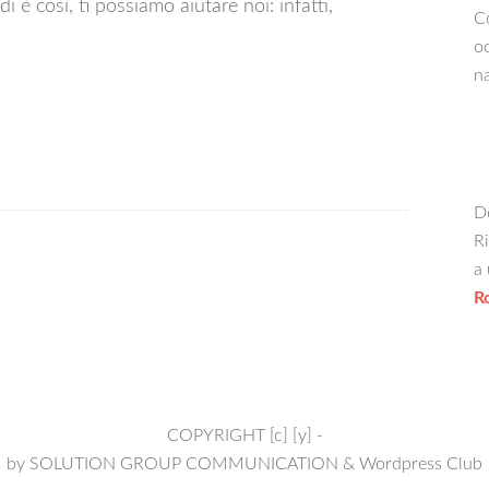
i è così, ti possiamo aiutare noi: infatti,
Co
oc
na
De
Ri
a 
R
COPYRIGHT [c] [y] -
by
SOLUTION GROUP COMMUNICATION
&
Wordpress Club