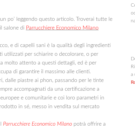
Co
oc
un po’ leggendo questo articolo. Troverai tutte le
na
il salone di
Parrucchiere Economico Milano
co, e di capelli sani è la qualità degli ingredienti
ti utilizzati per schiarire o decolorare, o per
De
ta molto attento a questi dettagli, ed è per
Ri
cupa di garantire il massimo alle clienti.
a 
i, dalle piastre ai phon, passando per le tinte
R
sempre accompagnati da una certificazione a
 europee e comunitarie e coi loro parametri in
 prodotto in sé, messo in vendita sul mercato
il
Parrucchiere Economico Milano
potrà offrire a