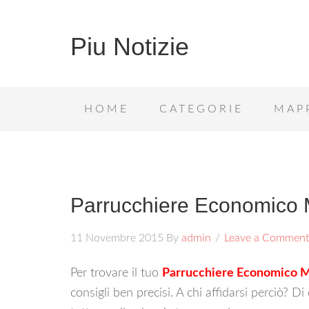
Piu Notizie
HOME
CATEGORIE
MAP
Parrucchiere Economico 
11 Novembre 2015
By
admin
Leave a Comment
Per trovare il tuo
Parrucchiere Economico M
consigli ben precisi. A chi affidarsi perciò? D