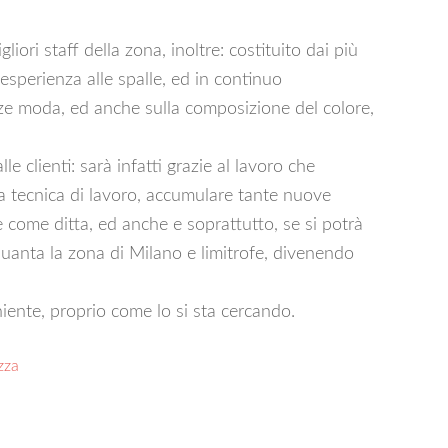
ori staff della zona, inoltre: costituito dai più
’esperienza alle spalle, ed in continuo
ze moda, ed anche sulla composizione del colore,
le clienti: sarà infatti grazie al lavoro che
tra tecnica di lavoro, accumulare tante nuove
e come ditta, ed anche e soprattutto, se si potrà
uanta la zona di Milano e limitrofe, divenendo
iente, proprio come lo si sta cercando.
zza