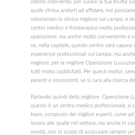
ottimo intervento, per curare la tua brutta l
quale clinica andarti ad affidare, noi possiam
selezionato la clinica migliore sul campo, e du
centro medico e fisioterapico molto profession
operazione, ma anche molto conveniente e van
se, nella capitale, questo centro sarà capace d
esperienze professionali sul campo, ma anche 
migliore, per la migliore Operazione Lussazio
tutti molto soddisfatti. Per questi motivi, semp
parenti e conoscenti, se si sarà alla ricerca 
Parlando quindi della migliore Operazione L
questo è un centro medico professionale, e se
team, composto dei migliori esperti, come ad e
lavoro alle spalle nel settore, ma anche in 
novità, con lo scopo di assicurare sempre u