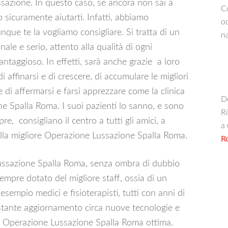
ussazione. In questo caso, se ancora non sai a
Co
o sicuramente aiutarti. Infatti, abbiamo
oc
nque te la vogliamo consigliare. Si tratta di un
na
ale e serio, attento alla qualità di ogni
taggioso. In effetti, sarà anche grazie a loro
i affinarsi e di crescere, di accumulare le migliori
di affermarsi e farsi apprezzare come la clinica
De
ne Spalla Roma. I suoi pazienti lo sanno, e sono
Ri
re, consigliano il centro a tutti gli amici, a
a 
della migliore Operazione Lussazione Spalla Roma.
R
ussazione Spalla Roma, senza ombra di dubbio
mpre dotato del migliore staff, ossia di un
sempio medici e fisioterapisti, tutti con anni di
costante aggiornamento circa nuove tecnologie e
n’ Operazione Lussazione Spalla Roma ottima.