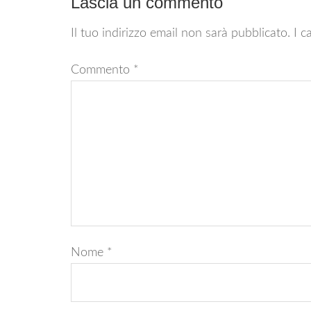
Lascia un commento
Il tuo indirizzo email non sarà pubblicato.
I c
Commento
*
Nome
*