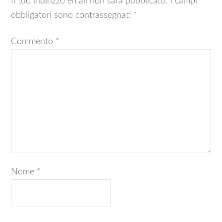
Il tuo indirizzo email non sarà pubblicato.
I campi
obbligatori sono contrassegnati
*
Commento
*
Nome
*