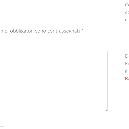
Co
oc
na
ampi obbligatori sono contrassegnati
*
De
Ri
a 
R