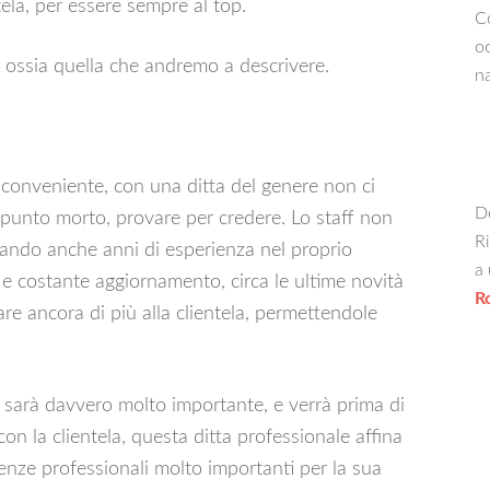
ela, per essere sempre al top.
Co
oc
o, ossia quella che andremo a descrivere.
na
 conveniente, con una ditta del genere non ci
De
 punto morto, provare per credere. Lo staff non
Ri
tando anche anni di esperienza nel proprio
a 
o e costante aggiornamento, circa le ultime novità
R
re ancora di più alla clientela, permettendole
i, sarà davvero molto importante, e verrà prima di
 con la clientela, questa ditta professionale affina
enze professionali molto importanti per la sua