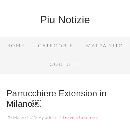
Piu Notizie
HOME
CATEGORIE
MAPPA SITO
CONTATTI
Parrucchiere Extension in
Milano￼
20 Marzo 2023
By
admin
Leave a Comment