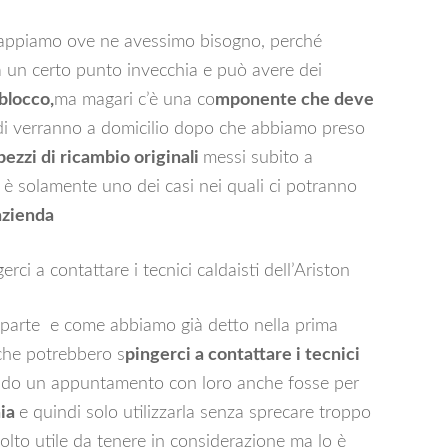
i sappiamo ove ne avessimo bisogno, perché
 a un certo punto invecchia e può avere dei
blocco,
ma magari c’è una co
mponente che deve
di verranno a domicilio dopo che abbiamo preso
pezzi di ricambio originali
messi subito a
 è solamente uno dei casi nei quali ci potranno
’azienda
ci a contattare i tecnici caldaisti dell’Ariston
 parte e come abbiamo già detto nella prima
 che potrebbero s
pingerci a contattare i tecnici
sando un appuntamento con loro anche fosse per
aia
e quindi solo utilizzarla senza sprecare troppo
to utile da tenere in considerazione ma lo è