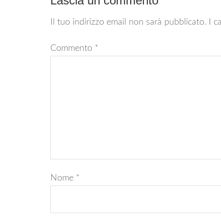
Lascia un commento
Il tuo indirizzo email non sarà pubblicato.
I c
Commento
*
Nome
*