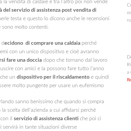
la vendita di caldaie e tra l’altro poi non vende
Co
tà del servizio di assistenza post vendita di
oc
rle testa e questo lo dicono anche le recensioni
na
 ne sono molto contenti.
 d
ecidono di comprare una caldaia
perché
emi con un unico dispositivo e cioè avranno
De
si fare una doccia
dopo che tornano dal lavoro
Ri
uscire con amici e la possono fare tutto l’anno
a 
anche un
dispositivo per il riscaldamento
e quindi
R
 essere molto pungente per usare un eufemismo
parlando sanno benissimo che quando si compra
la scelta dell’azienda a cui affidarsi perché
con il
servizio di assistenza clienti
che poi ci
ci servirà in tante situazioni diverse